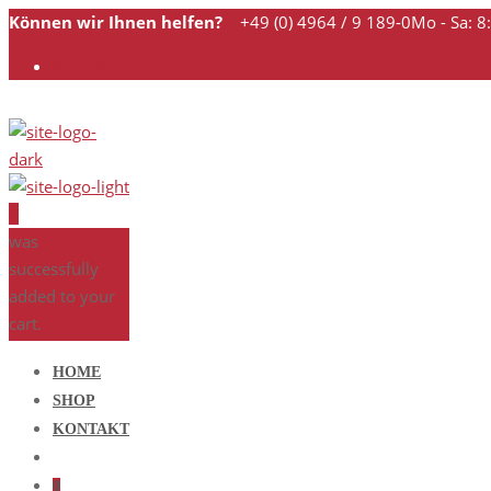
Können wir Ihnen helfen?
+49 (0) 4964 / 9 189-0
Mo - Sa: 8
Mein Konto
0
was
successfully
added to your
cart.
HOME
SHOP
KONTAKT
0